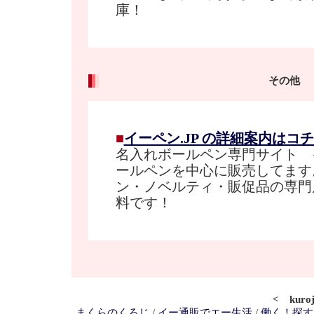
庫！
その他
■
イーペン.JP の詳細案内はコ
名入れボールペン専門サイト イ
ールペンを中心に販売してます
ン・ノベルティ・販促品の専門
料です！
< kur
まくらのくろじ
/
イー通販でエー生活
/
働く！探す