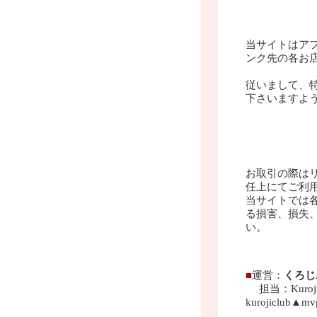
当サイトはア
ンク先の各お
従いまして、
下さいますよ
お取引の際は
任上にてご利
当サイトでは
る損害、損失
い。
■
運営
：
くろじ.
担当：Ku
kurojiclub▲mvg
▲部