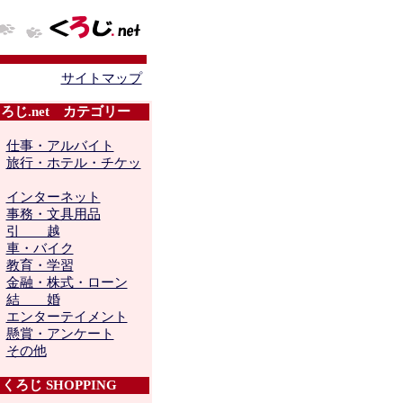
サイトマップ
ろじ.net カテゴリー
├
仕事・アルバイト
├
旅行・ホテル・チケッ
├
インターネット
├
事務・文具用品
├
引 越
├
車・バイク
├
教育・学習
├
金融・株式・ローン
├
結 婚
├
エンターテイメント
├
懸賞・アンケート
└
その他
くろじ SHOPPING