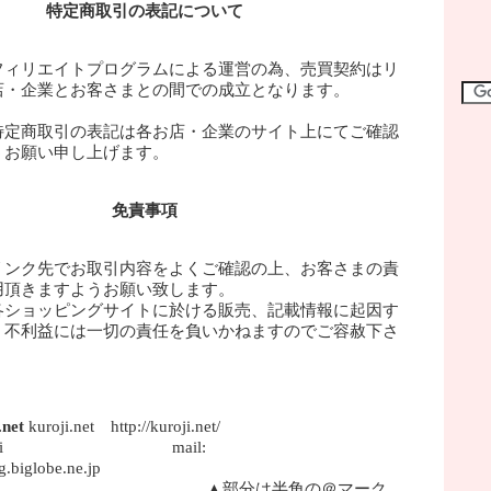
特定商取引の表記について
フィリエイトプログラムによる運営の為、売買契約はリ
店・企業とお客さまとの間での成立となります。
特定商取引の表記は各お店・企業のサイト上にてご確認
うお願い申し上げます。
免責事項
リンク先でお取引内容をよくご確認の上、お客さまの責
用頂きますようお願い致します。
各ショッピングサイトに於ける販売、記載情報に起因す
、不利益には一切の責任を負いかねますのでご容赦下さ
net
kuroji.net http://kuroji.net/
roji mail:
.biglobe.ne.jp
分は半角の＠マーク