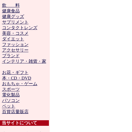
├
飲 料
├
健康食品
├
健康グッズ
├
サプリメント
├
コンタクトレンズ
├
美容・コスメ
├
ダイエット
├
ファッション
├
アクセサリー
├
ブランド
├
インテリア・雑貨・家
├
お花・ギフト
├
本・CD・DVD
├
おもちゃ・ゲーム
├
スポーツ
├
電化製品
├
パソコン
├
ペット
└
百貨店量販店
当サイトについて