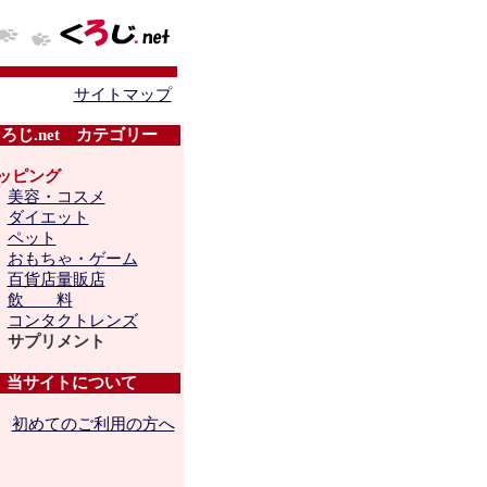
サイトマップ
ろじ.net カテゴリー
ッピング
├
美容・コスメ
├
ダイエット
├
ペット
├
おもちゃ・ゲーム
├
百貨店量販店
├
飲 料
├
コンタクトレンズ
└
サプリメント
当サイトについて
初めてのご利用の方へ