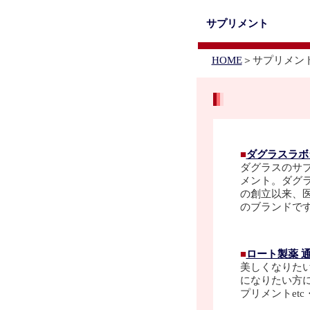
サプリメント
HOME
＞サプリメ
■
ダグラスラボ
ダグラスのサ
メント。ダグラ
の創立以来、
のブランドで
■
ロート製薬 
美しくなりた
になりたい方
プリメントet