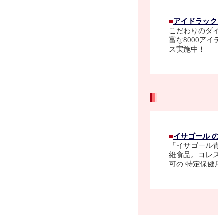
■
アイドラック
こだわりのダ
富な8000ア
ス実施中！
■
イサゴール 
「イサゴール青
維食品。コレ
可の 特定保健