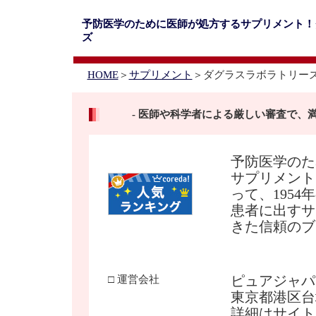
予防医学のために医師が処方するサプリメント！
ズ
HOME
＞
サプリメント
＞ダグラスラボラトリー
- 医師や科学者による厳しい審査で、満
予防医学のた
サプリメント
って、195
患者に出すサ
きた信頼のブ
ピュアジャパ
□ 運営会社
東京都港区台場
詳細はサイト