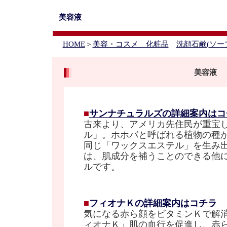
美容液
HOME
＞
美容・コスメ 化粧品
洗顔石鹸(ソー
美容液
■
サンナチュラルズの詳細案内はコ
古来より、アメリカ先住民が重宝
ル」。ホホバと呼ばれる植物の種
同じ「ワックスエステル」を生み
は、肌成分を補うことのできる他
ルです。
■
フィオナＫの詳細案内はコチラ
気になる赤ら顔をビタミンＫで解
ィオナＫ」肌の血行を促進し、赤