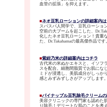
血管の拡張」を抑えます。
■
ネオ豆乳ローションの詳細案内は
スパスパ人間学で、豆乳ローショ
空前の大ブームを起こした、Dr.Tak
化したネオ豆乳ローション！貴重
た、Dr.Takahamaの最高傑作品です
■
紫紺乃米の詳細案内はコチラ
古代米の米ぬかエキスと、イソフ
スを配合。細胞間脂質でお肌にな
ミドが浸透し、美肌成分がしっか
感とみずみずしさがアップします
■
パイナップル豆乳除毛クリームの
美容クリニックの専門家も認めた
り除毛！デリートな肌のことを考