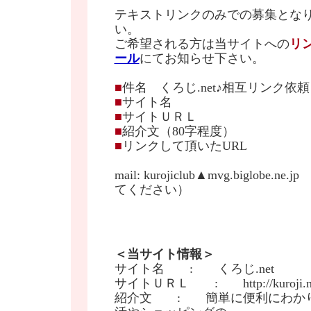
テキストリンクのみでの募集とな
い。
ご希望される方は当サイトへの
リ
ール
にてお知らせ下さい。
■
件名 くろじ.net♪相互リンク依頼
■
サイト名
■
サイトＵＲＬ
■
紹介文（80字程度）
■
リンクして頂いたURL
mail: kurojiclub▲mvg.biglob
てください）
＜当サイト情報＞
サイト名 : くろじ.net
サイトＵＲＬ : http://kuroji.ne
紹介文 : 簡単に便利にわか